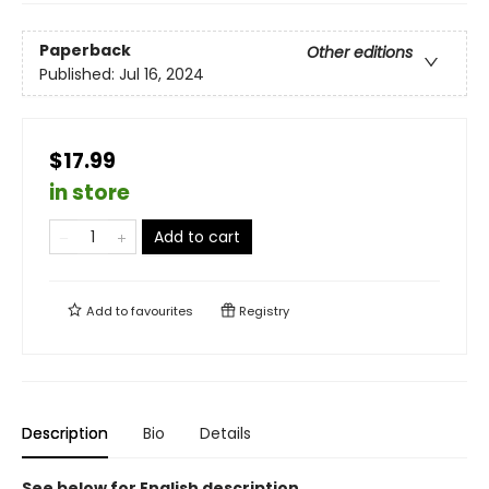
Paperback
Other editions
Published:
Jul 16, 2024
$17.99
in store
Add to cart
Add to
favourites
Registry
Description
Bio
Details
See below for English description.