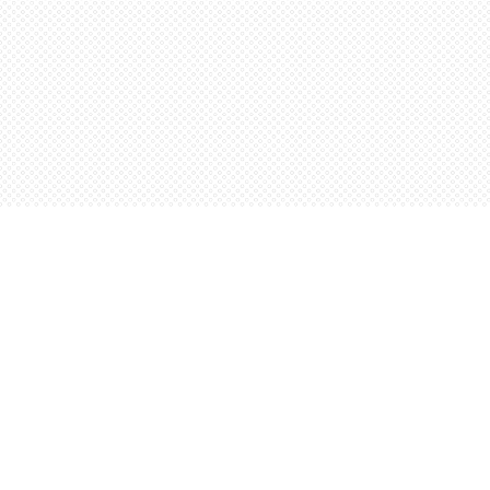
Find us at
Words Worth Books Ltd.
96 King St. S
Waterloo
,
ON
Canada
N2J 1P5
Map & Hours